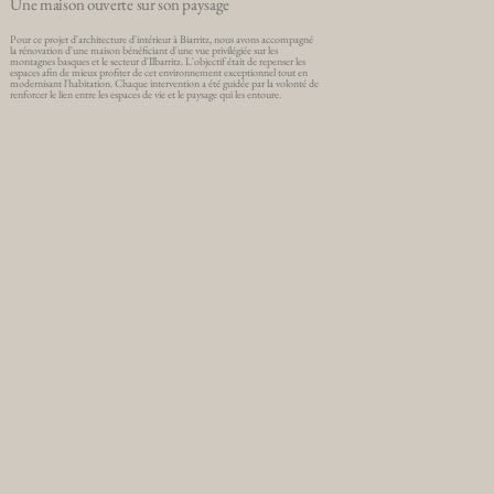
Une maison ouverte sur son paysage
Pour ce projet d'architecture d'intérieur à Biarritz, nous avons accompagné
la rénovation d'une maison bénéficiant d'une vue privilégiée sur les
montagnes basques et le secteur d'Ilbarritz. L'objectif était de repenser les
espaces afin de mieux profiter de cet environnement exceptionnel tout en
modernisant l'habitation. Chaque intervention a été guidée par la volonté de
renforcer le lien entre les espaces de vie et le paysage qui les entoure.