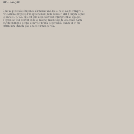
montagne
Pour ce projet d'architecture d'intérieur en Savoie, nous avons entrepris la
rénovation complète d'un appartement resté dans son état d'origine depuis
les années 1970. L'objectif était de moderniser entièrement les espaces,
d'optimiser leur confort et de les adapter aux modes de vie actuels. Cette
transformation a permis de révéler tout le potentiel du bien tout en lui
offrant une identité plus douce et intemporelle.