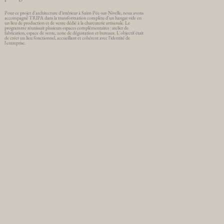
Pour ce projet d'architecture d'intérieur à Saint-Pée-sur-Nivelle, nous avons
accompagné TRIPA dans la transformation complète d'un hangar vide en
un lieu de production et de vente dédié à la charcuterie artisanale. Le
programme réunissait plusieurs espaces complémentaires : atelier de
fabrication, espace de vente, zone de dégustation et bureaux. L'objectif était
de créer un lieu fonctionnel, accueillant et cohérent avec l'identité de
l'entreprise.